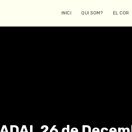
INICI
QUI SOM?
EL COR
ADAL 26 de Decem